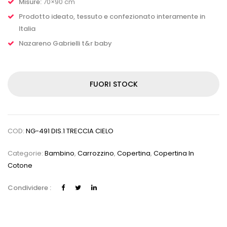
Misure:
70×90 cm
Prodotto ideato, tessuto e confezionato interamente in
Italia
Nazareno Gabrielli t&r baby
FUORI STOCK
COD:
NG-491 DIS.1 TRECCIA CIELO
Categorie:
Bambino
,
Carrozzino
,
Copertina
,
Copertina In
Cotone
Condividere :