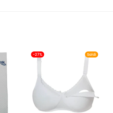
-27%
Saldi