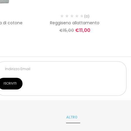
(0)
a di cotone
Reggiseno allattamento
Cu
€
11,00
€
15,00
ALTRO