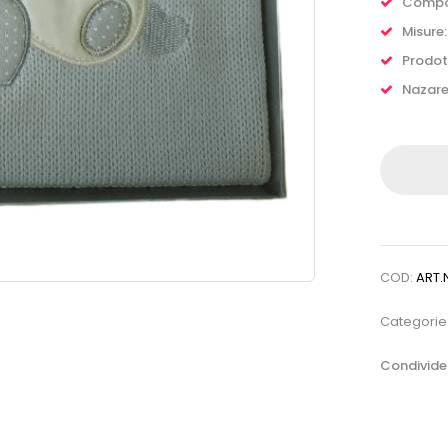
Compos
Misure
Prodot
Nazare
COD:
ART.
Categorie
Condivider