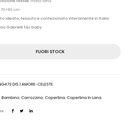
izione tessile:
misto lana
:
70×90 cm
to ideato, tessuto e confezionato interamente in Italia
no Gabrielli t&r baby
FUORI STOCK
NG473 DIS.1 AMORE-CELESTE
:
Bambino
,
Carrozzino
,
Copertina
,
Copertina In Lana
e :