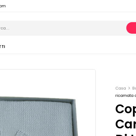
com
TTI
Casa
B
ricamata 
Cop
Car