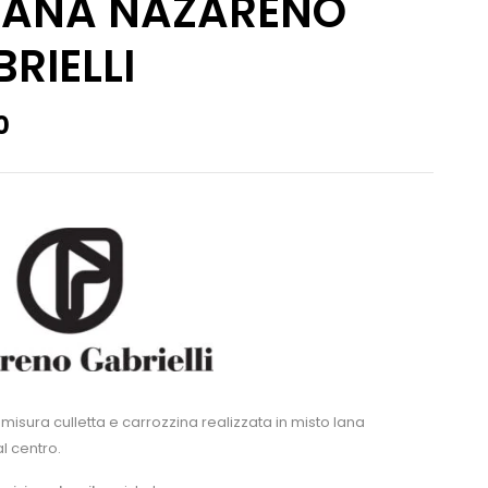
 LANA NAZARENO
RIELLI
0
misura culletta e carrozzina realizzata in misto lana
l centro.