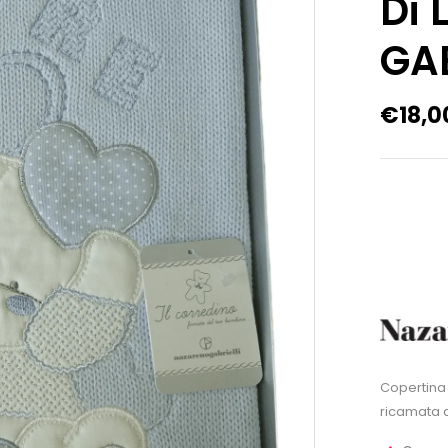
Di
GAB
€
18,0
Copertina 
ricamata a