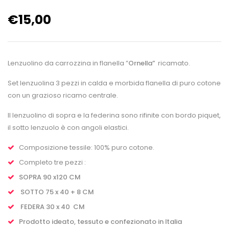
€
15,00
Lenzuolino da carrozzina in flanella ”
Ornella”
ricamato.
Set lenzuolina 3 pezzi in calda e morbida flanella di puro cotone
con un grazioso ricamo centrale.
Il lenzuolino di sopra e la federina sono rifinite con bordo piquet,
il sotto lenzuolo è con angoli elastici.
Composizione tessile: 100% puro cotone.
Completo tre pezzi :
SOPRA 90 x120 CM
SOTTO 75 x 40 + 8 CM
FEDERA 30 x 40 CM
Prodotto ideato, tessuto e confezionato in Italia