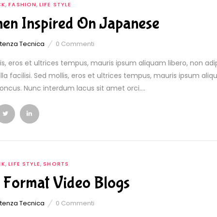
,
,
CK
FASHION
LIFE STYLE
hen Inspired On Japanese
stenza Tecnica
0
Commenti
is, eros et ultrices tempus, mauris ipsum aliquam libero, non ad
lla facilisi. Sed mollis, eros et ultrices tempus, mauris ipsum aliq
oncus. Nunc interdum lacus sit amet orci....
,
,
CK
LIFE STYLE
SHORTS
 Format Video Blogs
stenza Tecnica
0
Commenti