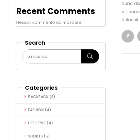
Nunc ali
Recent Comments
et laore
dolor si
Nessun commento da mostrare.
Search
Categories
BACKPACK
(8)
FASHION
(4)
LIFE STYLE
(4)
SHORTS
(5)