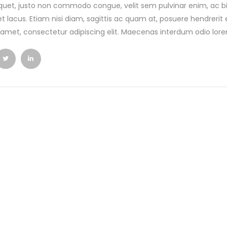
quet, justo non commodo congue, velit sem pulvinar enim, ac b
et lacus. Etiam nisi diam, sagittis ac quam at, posuere hendreri
t amet, consectetur adipiscing elit. Maecenas interdum odio lorem