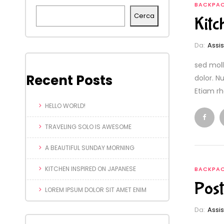
BACKPA
Cerca
Kitc
Da:
Assi
sed moll
Recent Posts
dolor. Nu
Etiam rh
HELLO WORLD!
TRAVELING SOLO IS AWESOME
A BEAUTIFUL SUNDAY MORNING
KITCHEN INSPIRED ON JAPANESE
BACKPA
Post
LOREM IPSUM DOLOR SIT AMET ENIM
Da:
Assi