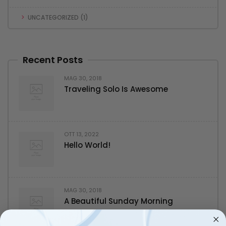
UNCATEGORIZED
(1)
Recent Posts
MAG 30, 2018
Traveling Solo Is Awesome
OTT 13, 2022
Hello World!
MAG 30, 2018
A Beautiful Sunday Morning