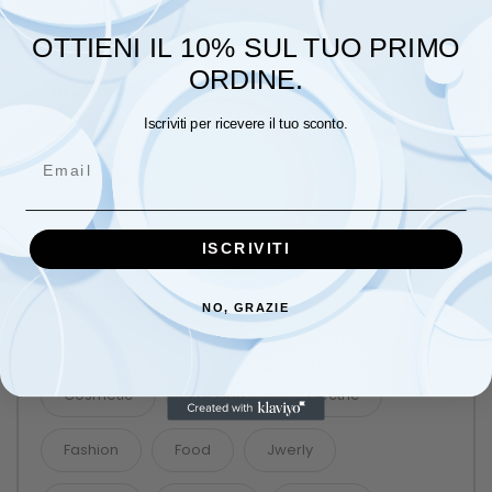
OTTIENI IL 10% SUL TUO PRIMO
ORDINE.
Archives
OTTOBRE 2022
Iscriviti per ricevere il tuo sconto.
Email
MAGGIO 2018
APRILE 2017
ISCRIVITI
Tags
NO, GRAZIE
Baber
Baby Needs
Beauty
Cosmetic
Ear Care
Electric
Fashion
Food
Jwerly