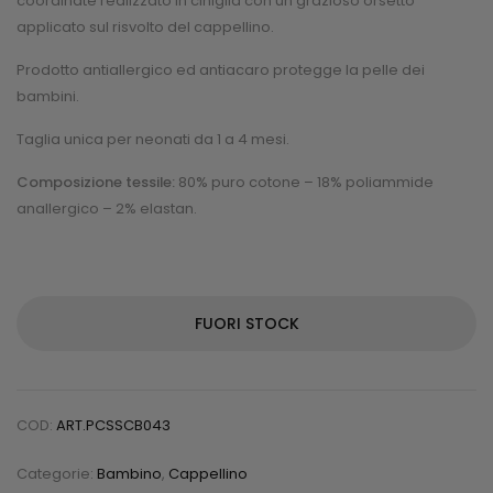
coordinate realizzato in ciniglia con un grazioso orsetto
applicato sul risvolto del cappellino.
Prodotto antiallergico ed antiacaro protegge la pelle dei
bambini.
Taglia unica per neonati da 1 a 4 mesi.
Composizione tessile:
80% puro cotone – 18% poliammide
anallergico – 2% elastan.
FUORI STOCK
COD:
ART.PCSSCB043
Categorie:
Bambino
,
Cappellino