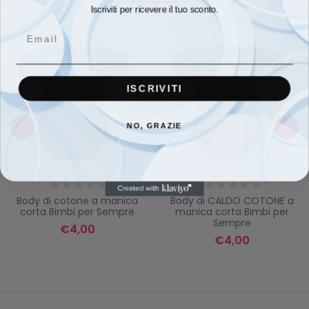
Iscriviti per ricevere il tuo sconto.
Email
ISCRIVITI
NO, GRAZIE
Body di cotone a manica
Body di CALDO COTONE a
corta Bimbi per Sempre
manica corta Bimbi per
Sempre
€
4,00
€
4,00