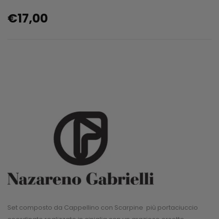
€
17,00
Set composto da Cappellino con Scarpine più portaciuccio