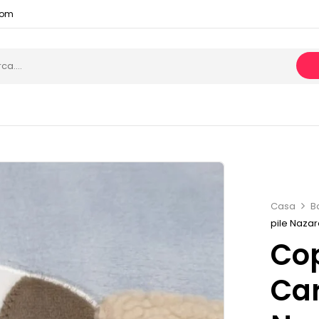
com
Casa
B
pile Nazar
Cop
Car