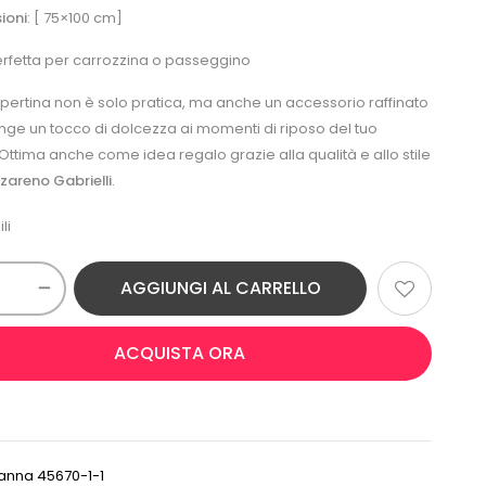
ioni
: [ 75×100 cm]
erfetta per carrozzina o passeggino
ertina non è solo pratica, ma anche un accessorio raffinato
ge un tocco di dolcezza ai momenti di riposo del tuo
ttima anche come idea regalo grazie alla qualità e allo stile
zareno Gabrielli
.
li
AGGIUNGI AL CARRELLO
ACQUISTA ORA
panna 45670-1-1