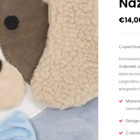
Naz
€
14,0
Copertina 
Dolcissima
Gabrielli
, 
abbraccio.
cagnolino 
elegante f
Materi
neonat
Design
Colore