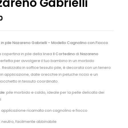
areno Gabrielli
0
in pile Nazareno Gabrielli – Modello Cagnolino con Fiocco
 copertina in pile della linea
Il Cortedino
di
Nazareno
perfetta per avvolgere il tuo bambino in un morbido
 Realizzata in soffice tessuto pile, è decorata con un tenero
in applicazione, dalle orecchie in peluche riccio e un
iocchetto in tessuto coordinato.
ale
: pile morbido e caldo, ideale per la pelle delicata dei
i
: applicazione ricamata con cagnolino e fiocco
: neutro, facilmente abbinabile