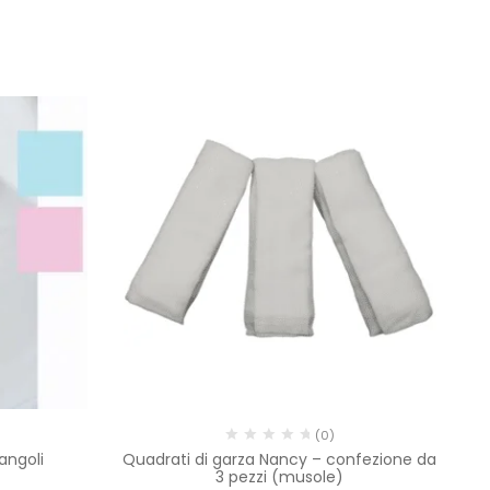
(0)
angoli
Quadrati di garza Nancy – confezione da
C
3 pezzi (musole)