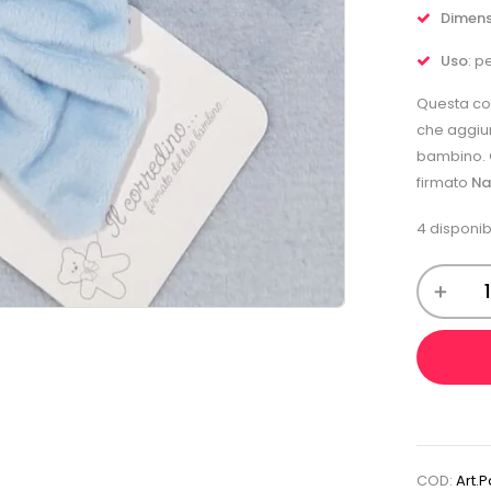
Dimens
Uso
: p
Questa cop
che aggiun
bambino. O
firmato
Na
4 disponibi
COD:
Art.