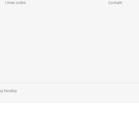
I miei ordini
Contatti
 by
Noskip