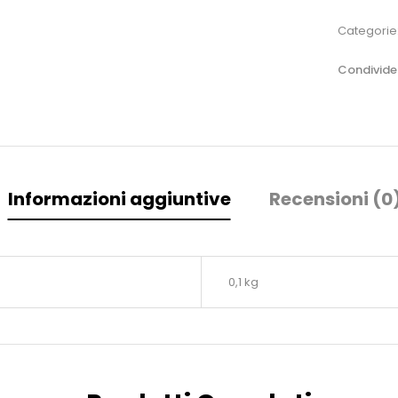
Categorie
Condivider
OTTIENI IL 10% SUL TUO PRIMO
Informazioni aggiuntive
Recensioni (0
ORDINE.
Iscriviti per ricevere il tuo sconto.
Email
0,1 kg
ISCRIVITI