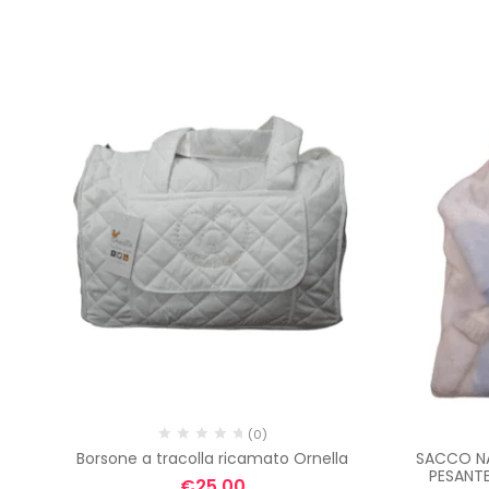
(0)
one
Borsone a tracolla ricamato Ornella
SACCO NA
PESANTE
€
25,00