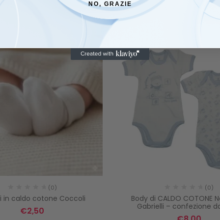
NO, GRAZIE
(0)
(0)
i in caldo cotone Coccoli
Body di CALDO COTONE N
Gabrielli – confezione da
€
2,50
€
8,00