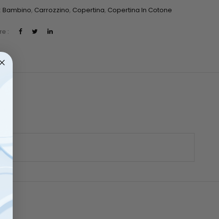
:
Bambino
,
Carrozzino
,
Copertina
,
Copertina In Cotone
e :
)