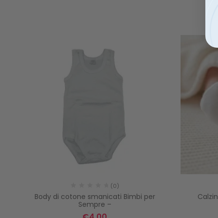
(0)
ncy
Body di cotone smanicati Bimbi per
Calzin
Sempre –
€
4,00