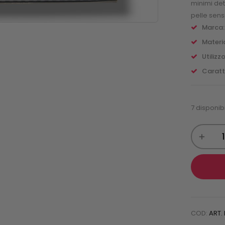
minimi det
pelle sensi
Marca:
Materia
Utilizzo
Caratt
7 disponibi
COD:
ART.