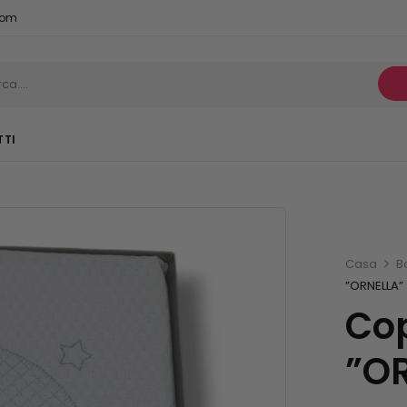
com
TTI
Casa
B
”ORNELLA”
Cop
”O