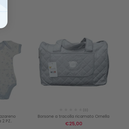
(0)
azareno
Borsone a tracolla ricamato Ornella
Cu
 2 PZ..
€
25,00