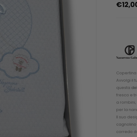
€
12,0
Copertina 
Avvolgi il
questa
de
fresco e t
a rombini,
per la nan
Il suo des
cagnolino 
corredo d