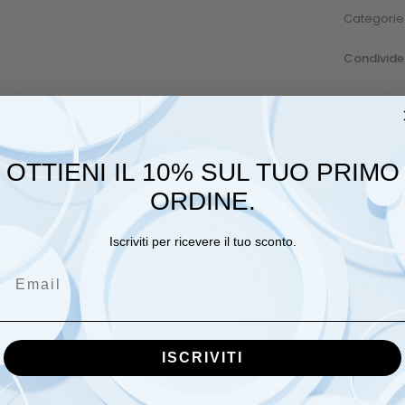
Categorie
Condivider
OTTIENI IL 10% SUL TUO PRIMO
Informazioni aggiuntive
Recensioni (0
ORDINE.
Iscriviti per ricevere il tuo sconto.
0,1 kg
Email
ISCRIVITI
Prodotti Correlati