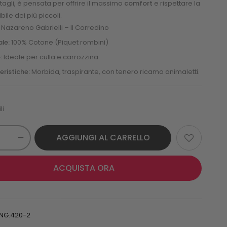
tagli, è pensata per offrire il massimo
comfort
e rispettare la
bile dei più piccoli.
Nazareno Gabrielli – Il Corredino
le:
100% Cotone (Piquet rombini)
:
Ideale per culla e carrozzina
eristiche:
Morbida, traspirante, con tenero ricamo animaletti.
li
AGGIUNGI AL CARRELLO
ACQUISTA ORA
 NG.420-2