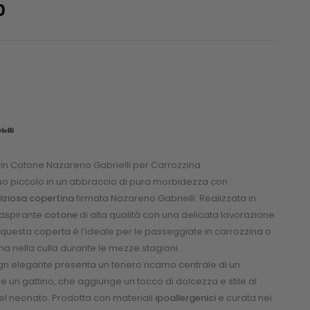
0
in Cotone Nazareno Gabrielli per Carrozzina
 tuo piccolo in un abbraccio di pura morbidezza con
liziosa copertina
firmata Nazareno Gabrielli. Realizzata in
raspirante
cotone
di alta qualità con una delicata lavorazione
 questa coperta è l’ideale per le passeggiate in carrozzina o
na nella culla durante le mezze stagioni.
ign elegante presenta un tenero ricamo centrale di un
e un gattino, che aggiunge un tocco di dolcezza e stile al
el neonato. Prodotta con materiali
ipoallergenici
e curata nei