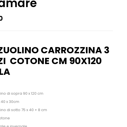
camare
0
ZUOLINO CARROZZINA 3
ZI COTONE CM 90X120
LA
ino di sopra 90 x 120 cm
 40 x 30cm
ino di sotto 75 x 40 + 8 cm
otone
ale e invernale