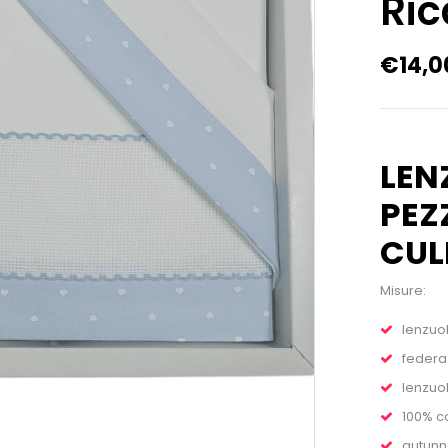
Ri
€
14,0
LEN
PEZ
CUL
Misure:
lenzuol
federa
lenzuol
100% c
autunn