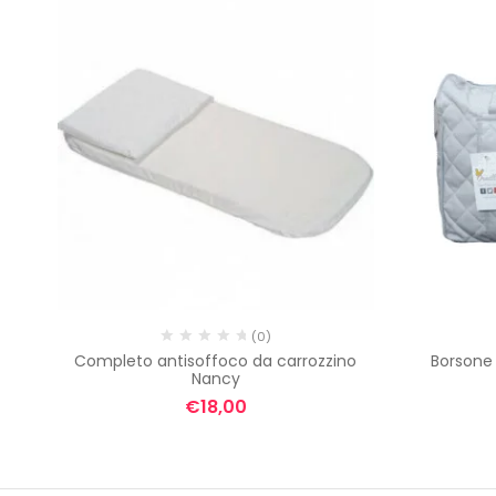
(0)
ga
Completo antisoffoco da carrozzino
Borsone 
Nancy
€
18,00