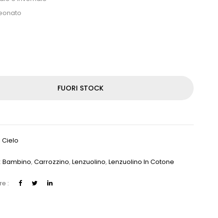
neonato
FUORI STOCK
 Cielo
:
Bambino
,
Carrozzino
,
Lenzuolino
,
Lenzuolino In Cotone
e :