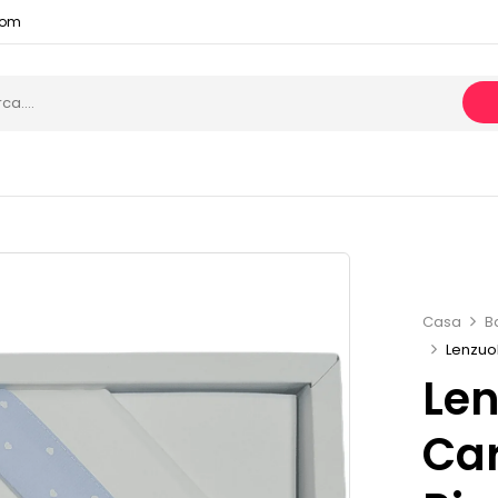
com
Casa
B
Lenzuo
Len
Car