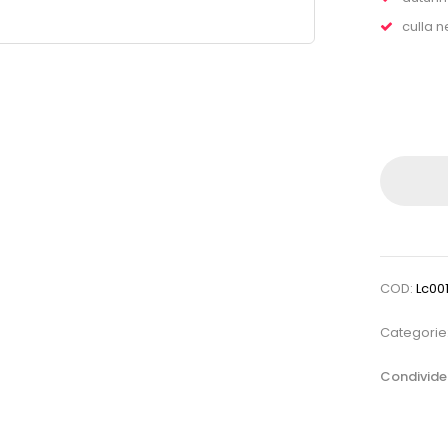
culla 
COD:
Lc001
Categorie
Condivider